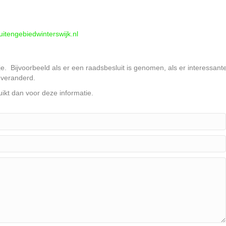
itengebiedwinterswijk.nl
Persbericht Bezwa
Leisurelands
je. Bijvoorbeeld als er een raadsbesluit is genomen, als er interessant
19 juli 2023
 veranderd.
ikt dan voor deze informatie.