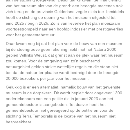
aan de stichting toegekend. Desondanks kwam de financiering
van het museum niet van de grond: een beoogde mecenas trok
zich terug en de provincie Gelderland zegde niets toe. Inmiddels
heeft de stichting de opening van het museum uitgesteld tot
eind 2025 / begin 2026. Zo is van lieverlee het plan moeizaam
voortgestrompeld naar een hoofdpijndossier met prestigeverlies
voor het gemeentebestuur.
Daar kwam nog bij dat het plan voor de bouw van een museum
bij de steengroeve geen rekening hield met het Natura 2000
gebied Willinks Weust, dat grenst aan de plek waar het museum
zou komen. Voor de omgeving van zo’n beschermd
natuurgebied gelden strikte wettelijke regels en die staan niet
toe dat de natuur ter plaatse wordt bedreigd door de beoogde
20.000 bezoekers per jaar voor het museum.
Gelukkig is er een alternatief, namelijk bouw van het gewenste
museum in de dorpskern. Dit wordt bepleit door ongeveer 1300
ondertekenaars van een petitie die in januari 2023 aan het
gemeentebestuur is aangeboden. Tot dusver heeft het
gemeentebestuur niet gereageerd op de petitie en voor de
stichting Terra Temporalis is de locatie van het museum niet
bespreekbaar.